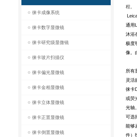
程。
徕卡成像系统
Leic
通用
徕卡数字显微镜
沐浴
徕卡研究级显微镜
极度
像。
徕卡玻片扫描仪
所有
徕卡偏光显微镜
灵活
徕卡金相显微镜
徕卡
或荧
徕卡立体显微镜
光轴
可选
徕卡正置显微镜
能够
徕卡倒置显微镜
件）