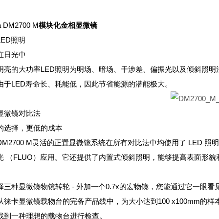
a DM2700 M
模块化金相显微镜
LED照明
在日光中
明亮的大功率LED照明为明场、暗场、干涉差、偏振光以及倾斜照明法
由于LED寿命长、耗能低，因此节省能源的潜能极大。
显微镜对比法
的选择，更低的成本
DM2700 M灵活的正置显微镜系统在所有对比法中均使用了 LED 照明
光 （FLUO）应用。它还提供了内置式倾斜照明，能够提高表面形貌和
。
择三种显微镜物镜转轮 - 外加一个0.7x的宏物镜，您能通过它一眼
从徕卡显微镜载物台的完备产品线中，为大小达到100 x100mm的样
找到一种理想的载物台进行检查。