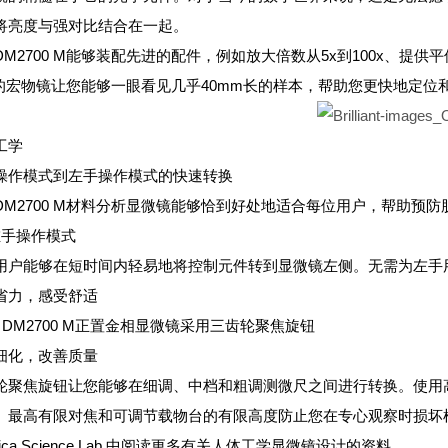
将亮度与强对比结合在一起。
DM2700 M能够装配先进的配件，例如放大倍数从5x到100x、提供
7x的宏物镜让您能够一眼看见几乎40mm长的样本，帮助您更快地定
工学
操作模式到左手操作模式的快速转换
DM2700 M材料分析显微镜能够恰到好处地适合每位用户，帮助预
到左手操作模式
用户能够在短时间内轻易地将控制元件转到显微镜左侧。无需为左手
省力，感受舒适
ia DM2700 M正置金相显微镜采用三齿轮聚焦旋钮
细化，改善质量
轮聚焦旋钮让您能够在细调、中档和粗调测微尺之间进行转换。使用
。最高有限对焦和可调节载物台的有限高度防止您在专心观察时损坏
eica Science Lab 中阅读更多有关人体工学显微镜设计的资料
。