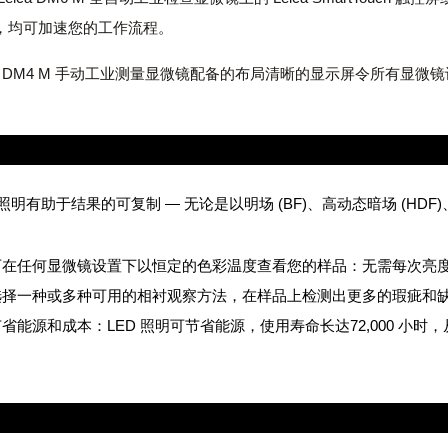
，均可加速您的工作流程。
ica DM4 M 手动工业测量显微镜配备的布局清晰的显示屏令所有显
。
照明！
 照明有助于结果的可复制 — 无论是以明场 (BF)、高动态暗场 (HDF)、微
可在任何显微镜设置下以恒定的色彩温度查看您的样品：无需每次亮
选择一种或多种可用的相衬观察方法，在样品上检测出更多的瑕疵和
节省能源和成本：LED 照明可节省能源，使用寿命长达72,000 小
细致！