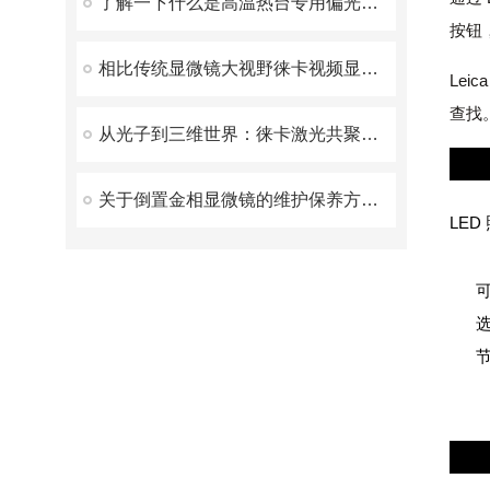
了解一下什么是高温热台专用偏光显微镜吧
按钮
相比传统显微镜大视野徕卡视频显微镜具有更高的的图像质量
Le
查找
从光子到三维世界：徕卡激光共聚焦显微镜如何重构微观宇宙
无忧
关于倒置金相显微镜的维护保养方法你知道么
LED
精准