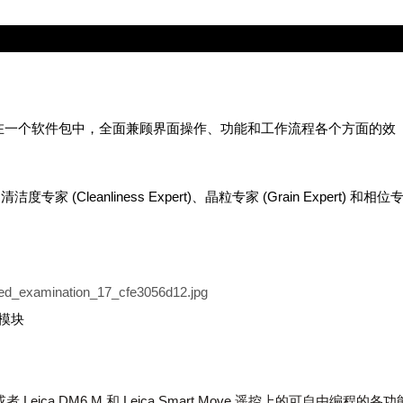
、软件和摄像头集成在一个软件包中，全面兼顾界面操作、功能和工作流程各个方面的效
专家 (Cleanliness Expert)、晶粒专家 (Grain Expert) 和相位
的模块
或者 Leica DM6 M 和 Leica Smart Move 遥控上的可自由编程的各功