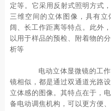
定等‌。它采用反射式照明方式
三维空间的立体图像，具有立
阔、长工作距离等特点‌。此外
以用于样品的预检、附着物的分
析等‌
电动立体显微镜的工作
镜相似，都是通过双通道光路设
立体感的图像。其特点在于，电
备电动调焦机构，可以更方便、