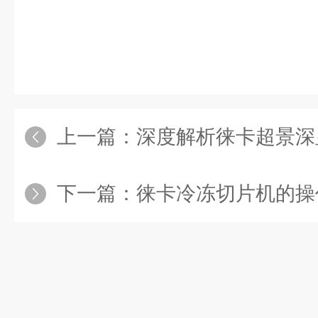
上一篇：
深度解析徕卡超景深
下一篇：
徕卡冷冻切片机的操