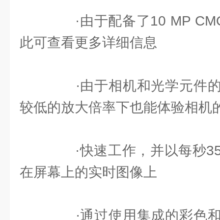
·由于配备了10 MP C
此可查看更多详细信息
·由于相机和光学元件的
较低的放大倍率下也能体验相机
·快速工作，并以每秒35
在屏幕上的实时图像上
·通过使用集成的彩色和