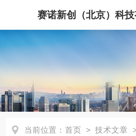
赛诺新创（北京）科技
司
当前位置：
首页
>
技术文章
>