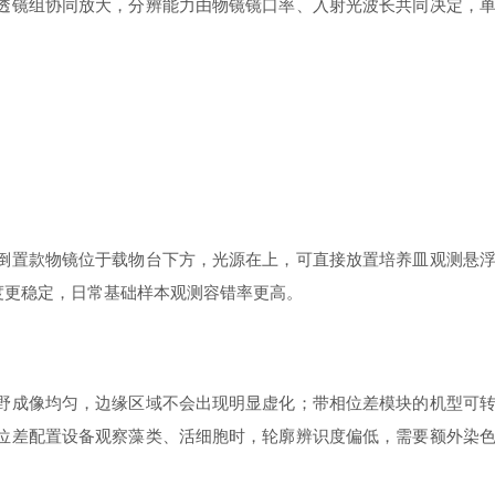
透镜组协同放大，分辨能力由物镜镜口率、入射光波长共同决定，
置款物镜位于载物台下方，光源在上，可直接放置培养皿观测悬
度更稳定，日常基础样本观测容错率更高。
成像均匀，边缘区域不会出现明显虚化；带相位差模块的机型可
位差配置设备观察藻类、活细胞时，轮廓辨识度偏低，需要额外染