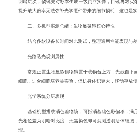
明暗层次；物镜先对标本生成一级倒立实像，目镜再对实
提升放大倍率无法弥补光学硬件带来的细节损耗，这也是
二、多机型实测总结：生物显微镜核心特性
结合多款设备长时间对比测试，整理通用性能表现与差
光路透光观测属性
常规正置生物显微镜物镜置于载物台上方，光线自下而上
细胞，适合细胞培养类实验，但机身体积更大，移动存放
光学系统分层表现
基础机型搭载消色差物镜，可抵消基础色彩偏移，满足学
光相位差为明暗对比度，无需染色即可观测透明活体细胞
理。