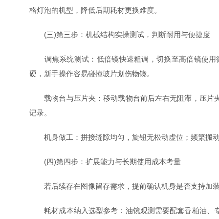
格灯泡的机型，降低后期耗材更换难度。
(三)第三步：机械结构实操测试，判断耐用与便捷度
调焦系统测试：低倍镜快速粗调，切换至高倍镜使用微
硬，新手操作容易碰撞玻片划伤物镜。
载物台与压片夹：移动载物台前后左右无阻滞，压片夹夹
记录。
机身做工：拼接缝隙均匀，旋钮无松动虚位；频繁搬动
(四)第四步：扩展能力与长期使用成本考量
若后续存在图像留存需求，提前确认机身是否支持加装数
耗材成本纳入选型参考：油镜观测需要配套香柏油、专用