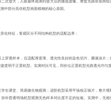
像二次放大，人眼最终观测到放大后的微观虚像。整套光路依靠两组
实测中部分高倍机型画面模糊的核心原因。
异化特征，客观区分不同结构机型的适配边界：
穿透样本，仅适配厚度薄、透光性良好的染色切片、菌液涂片；倒
便捷度弱于正置机型。实测对比可见，同价位正置机型光路透光均匀
生课堂、简易微生物观测；进阶机型采用平场校正镜片，整片视野
，弥补普通明场机型观测无色样本对比度不足的短板。实测中，无相