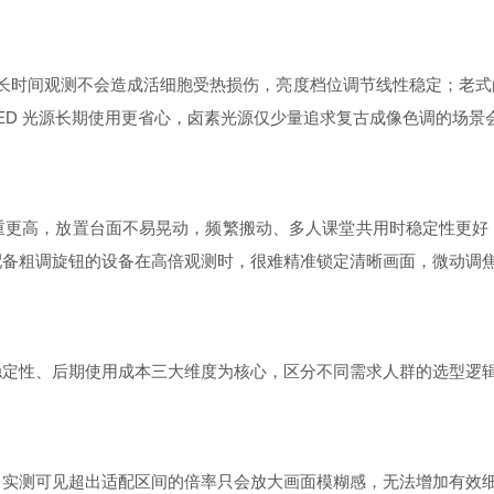
，长时间观测不会造成活细胞受热损伤，亮度档位调节线性稳定；老
ED 光源长期使用更省心，卤素光源仅少量追求复古成像色调的场景
高，放置台面不易晃动，频繁搬动、多人课堂共用时稳定性更好；
配备粗调旋钮的设备在高倍观测时，很难精准锁定清晰画面，微动调
性、后期使用成本三大维度为核心，区分不同需求人群的选型逻辑
实测可见超出适配区间的倍率只会放大画面模糊感，无法增加有效