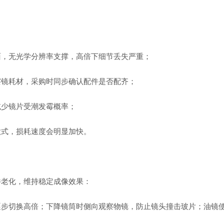
，无光学分辨率支撑，高倍下细节丢失严重；
镜耗材，采购时同步确认配件是否配齐；
少镜片受潮发霉概率；
式，损耗速度会明显加快。
老化，维持稳定成像效果：
切换高倍；下降镜筒时侧向观察物镜，防止镜头撞击玻片；油镜使