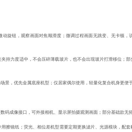
动旋钮，观察画面对焦顺滑度；微调过程画面无跳变、无卡顿，说
持力度适中，不会压碎薄载玻片，也不会出现玻片打滑移位；部分
场景，优先金属底座机型；仅居家偶尔使用，轻量化复合机身更便
码成像接口，可外接相机、显示屏拍摄观测画面；部分基础款无拓
擦镜纸；荧光、相位差机型需要定期更换滤片、光源模块，配套耗