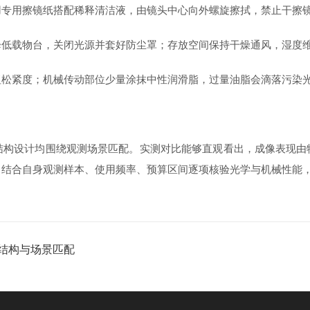
用擦镜纸搭配稀释清洁液，由镜头中心向外螺旋擦拭，禁止干擦镜
载物台，关闭光源并套好防尘罩；存放空间保持干燥通风，湿度维
紧度；机械传动部位少量涂抹中性润滑脂，过量油脂会滴落污染光
设计均围绕观测场景匹配。实测对比能够直观看出，成像表现由物
，结合自身观测样本、使用频率、预算区间逐项核验光学与机械性能
结构与场景匹配