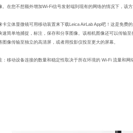
像。在您不想额外增加Wi-Fi信号发射端到现有的网络的情况下，该
立体显微镜可用移动装置来下载Leica AirLab App吧！这是免费
快速简单地捕捉，标注，保存和分享图像。该相机图像还可以传输至任意有W
将图像传输至独立的高清屏，或者用投影仪投至更大的屏幕。
移动设备连接的数量和稳定性取决于所在环境的 Wi-Fi 流量和网