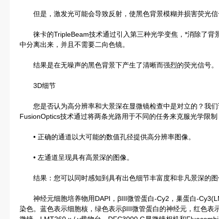
但是，激发光可能会导致反射，使黑色背景模糊并损害荧光信
徕卡的TripleBeam技术通过引入第三种光学变焦，*消除了背
中分离出来，并且不需要二向色镜。
结果是在无噪声的黑色背景下产生了清晰而强烈的荧光信号。
3D细节
您是否认为高分辨率和大景深在显微镜检查中是对立的？我们证明他们不是
FusionOptics技术通过将两条光路用于不同的任务来克服光学限制
• 正确的通道以大可能的数值孔径提供高分辨率图像。
• 左通道呈现具有高景深的图像。
结果：您可以同时感知到具有出色细节丰富度和非凡景深的图
神经元细胞培养物用DAPI，βIII微管蛋白-Cy2，巢蛋白-Cy3(LMS 
染色。蓝色表示细胞核，绿色表示βIII微管蛋白的神经元，红色表示