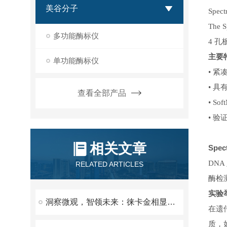
美谷分子
Sp
The
多功能酶标仪
4 
主要
单功能酶标仪
• 紧
• 具
查看全部产品
• S
• 
相关文章
Spe
DNA
RELATED ARTICLES
酶检
实验
洞察微观，智领未来：徕卡金相显微镜重塑材料分析新高度
在遗
质，