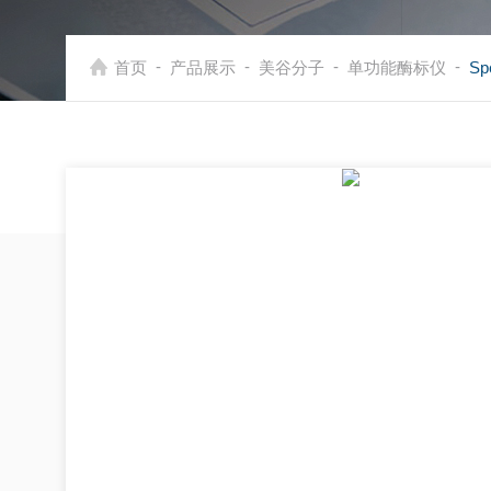
-
-
-
-
首页
产品展示
美谷分子
单功能酶标仪
S