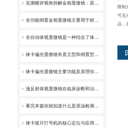
实测横评视角拆解金相显微镜：原理、选型、实操全维度解析
限制光
可见光
全功能倒置金相显微镜主要用于材料的显微组织分析
品，
全自动体视显微镜是一种结合了体视显微镜和自动化技术的设备
徕卡偏光显微镜有直立型和倒置型两种
徕卡偏光显微镜主要功能及原理你了解多少
漫反射体视显微镜在临床诊断和治疗中发挥着重要作用
看完本篇你就知道什么是原油检测视频显微镜了
徕卡玻片打号机的核心定位与应用价值是什么？