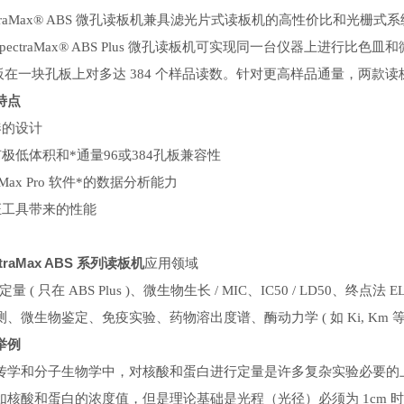
ectraMax® ABS 微孔读板机兼具滤光片式读板机的高性价比和光栅式
 SpectraMax® ABS Plus 微孔读板机可实现同一台仪器上进行
孔板在一块孔板上对多达 384 个样品读数。针对更高样品通量，两
特点
凑的设计
有极低体积和*通量96或384孔板兼容性
oftMax Pro 软件*的数据分析能力
验证工具带来的性能
ctraMax ABS 系列读板机
应用领域
 定量 ( 只在 ABS Plus )、微生物生长 / MIC、IC50 / LD50、终点
测、微生物鉴定、免疫实验、药物溶出度谱、酶动力学 ( 如 Ki, Km 
举例
传学和分子生物学中，对核酸和蛋白进行定量是许多复杂实验必要的
如核酸和蛋白的浓度值，但是理论基础是光程（光径）必须为 1cm 