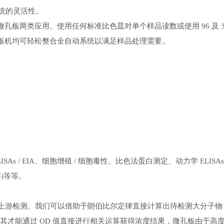
系统的灵活性。
比色皿和微孔板两类应用。使用任何标准比色皿对单个样品读数或使用 96 及 3
款读板机均可轻松整合全自动系统以满足样品处理需要。
法 ELISAs / EIA、细胞增殖 / 细胞毒性、比色法蛋白测定、动力学 ELISAs 
等)等等。
上游检测。我们可以借助于朗伯比尔定律直接计算出待检测大分子物
时其才能通过 OD 值直接进行相关运算获得浓度结果，微孔板由于高