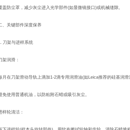
防尘罩，减少灰尘进入光学部件(如显微镜接口)或机械缝隙。
关键部件深度保养
 刀架与进样系统
架润滑：
在刀架滑动导轨上滴加1-2滴专用润滑油(如Leica推荐的硅基润
使用普通机油，以防粘附石蜡或吸引灰尘。
样轮清洁：
进样轮(样本头旋转部件)，用软布擦拭轮轴和齿轮，清除石蜡堆