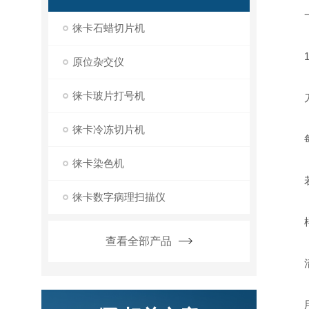
一、
徕卡石蜡切片机
1.
原位杂交仪
徕卡玻片打号机
刀
徕卡冷冻切片机
每次
徕卡染色机
若使
徕卡数字病理扫描仪
样
查看全部产品
清洁
用防