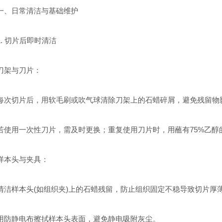
日常清洁与基础维护
 切片后即时清洁
架与刀片：
切片后，用软毛刷或吹气球清除刀架上的石蜡碎屑，避免残留物
用一次性刀片，需及时更换；重复使用刀片时，用蘸有75%乙醇的
本头与夹具：
样本头(如组织夹)上的石蜡残留，防止组织固定不稳导致切片厚
静电布擦拭样本头表面，避免静电吸附灰尘。