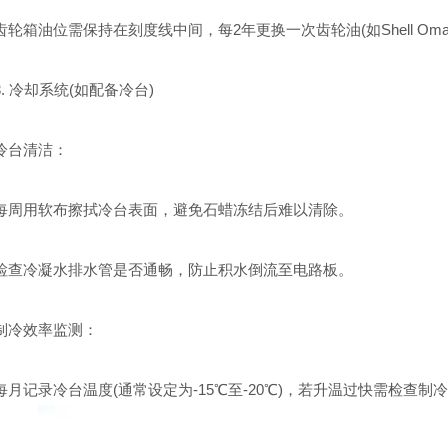
油位需保持在刻度线中间，每2年更换一次齿轮油(如Shell Omala S
 冷却系统(如配备冷台)
台清洁：
用软布擦拭冷台表面，避免石蜡冻结后难以清除。
冷凝水排水管是否通畅，防止积水倒流至电路板。
冷效率监测：
记录冷台温度(通常设定为-15℃至-20℃)，若升温过快需检查制