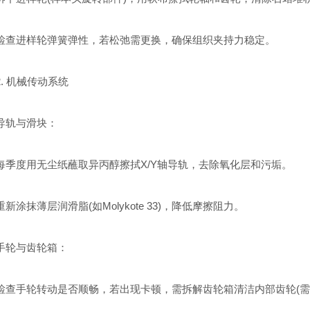
进样轮弹簧弹性，若松弛需更换，确保组织夹持力稳定。
 机械传动系统
轨与滑块：
度用无尘纸蘸取异丙醇擦拭X/Y轴导轨，去除氧化层和污垢。
涂抹薄层润滑脂(如Molykote 33)，降低摩擦阻力。
轮与齿轮箱：
手轮转动是否顺畅，若出现卡顿，需拆解齿轮箱清洁内部齿轮(需