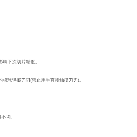
影响下次切片精度。
棉球轻擦刀刃(禁止用手直接触摸刀刃)。
薄不均。