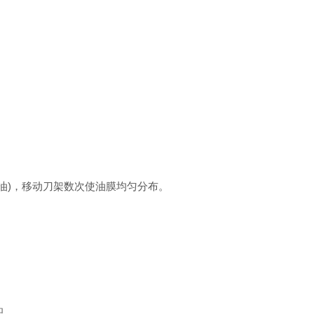
滑油)，移动刀架数次使油膜均匀分布。
积。