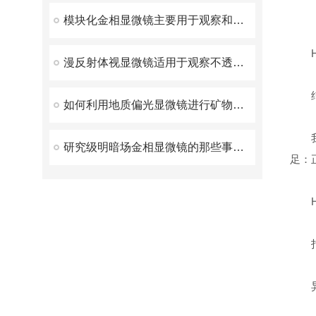
模块化金相显微镜主要用于观察和研究样品的金相组织
His
漫反射体视显微镜适用于观察不透明或半透明的样品
结构
如何利用地质偏光显微镜进行矿物成因研究？
我们
研究级明暗场金相显微镜的那些事，一起来了解下吧
足：
Hi
打
异常