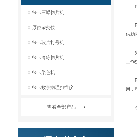
PE
徕卡石蜡切片机
PE
原位杂交仪
借助
徕卡玻片打号机
凭借1
徕卡冷冻切片机
工作
徕卡染色机
PE
徕卡数字病理扫描仪
用，
查看全部产品
选配